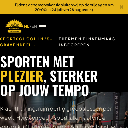
Tijdens de zomervakantie sluiten wij op de vrijdagen om
×
20:00u! (24 juli t/m 28 augustus)
NL
/
EN
SPORTSCHOOL IN 'S-
THERMEN BINNENMAAS
GRAVENDEEL ·
INBEGREPEN
SPORTEN MET
PLEZIER
, STERKER
OP JOUW TEMPO
Krachttraining, ruim dertig groepslessen per
week, Hyrox en vechtsport, allemaal onder
één dak. Of je nu net begint of al jaren traint, je