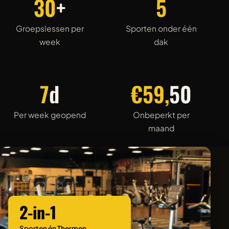
30
+
5
Groepslessen per
Sporten onder één
week
dak
7
d
€59,
50
Per week geopend
Onbeperkt per
maand
2-in-1
Sporten én Thermen