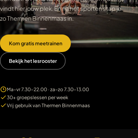
vindt hier jouw plek. En na het sporten stap je
zo Thermen Binnenmaas in.
Kom gratis meetrainen
Bekijk het lesrooster
Ma–vr 7.30–22.00 · za–zo 7.30–13.00
30+ groepslessen per week
Vrij gebruik van Thermen Binnenmaas