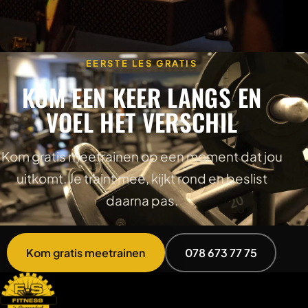
EERSTE LES GRATIS
KOM EEN KEER LANGS EN
VOEL HET VERSCHIL
Kom gratis meetrainen op een moment dat jou
uitkomt. Je traint mee, kijkt rond en beslist
daarna pas.
Kom gratis meetrainen
078 673 77 75